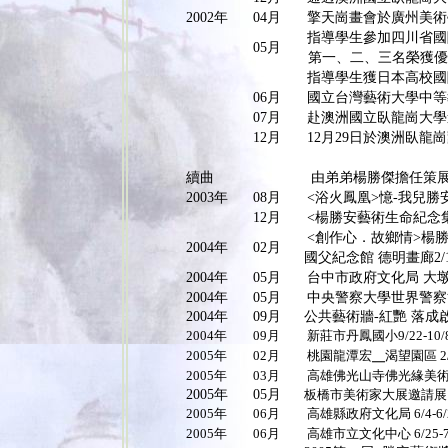
2002
年
04
月
擎天崗畫會於廣州美術
指導學生參加四川省國
05
月
第一、二、三名榮獲優
指導學生獲日本高校國
06
月
國立台灣藝術大學中等
07
月
赴澳洲國立臥龍崗大學
12
月
12
月
29
日於澳洲臥龍崗
續曲
由弟弟楊勝傑擔任策
2003
年
08
月
<
浴火鳳凰
>
憶
-
我兒勝
12
月
<
楊勝安藝術生命紀念
<
創作心．故鄉情
>
楊
2004
年
02
月
國父紀念館 德明畫廊2/10
2004
年
05
月
台中市政府文化局 大墩藝廊
2004
年
05
月
中央警察大學世界警察博物館
2004年
09月
公共藝術牆-紅艷 落成
2004
年
09
月
新莊市丹鳳國小9/22-10/
2005
年
02
月
桃園龍潭宏╴渴望園區
2
2005
年
03
月
高雄佛光山寺佛光緣美
2005年
05月
板橋市美術家大展邀請展
2005
年
06
月
高雄縣政府文化局
6/4-6
2005
年
06
月
高雄市立文化中心
6/25-