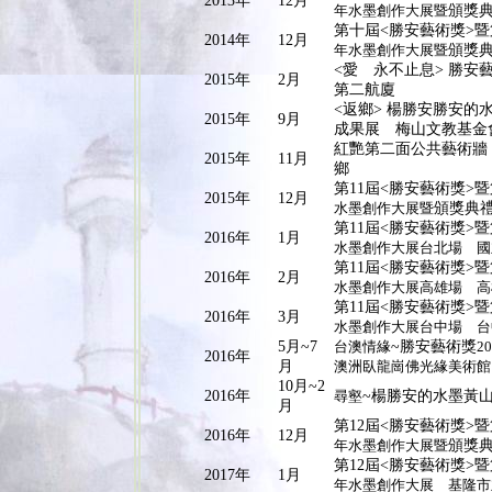
2013年
12月
年水墨創作大展暨
頒獎
第十屆<勝安藝術獎>暨第
2014年
12月
年水墨創作大展暨
頒獎
<愛 永不止息> 勝
2015年
2月
第二航廈
<返鄉> 楊勝安勝安
2015年
9月
成果展 梅山文教基金
紅艷第二面公共藝術牆
2015年
11月
鄉
第11屆<勝安藝術獎>暨
2015年
12月
水墨創作大展暨
頒獎典
第11屆<勝安藝術獎>暨
2016年
1月
水墨創作大展台北場 國
第11屆<勝安藝術獎>暨
2016年
2月
水墨創作大展高雄場 高
第11屆<勝安藝術獎>暨
2016年
3月
水墨創作大展台中場 台
5月~7
台澳
情緣
~勝安藝術獎
2
2016年
月
澳洲臥龍崗佛光緣美術館 NTI Gal
10月~2
2016年
尋壑
~楊勝安的水墨黃
月
第12屆<勝安藝術獎>
2016年
12月
年水墨創作大展暨
頒獎
第12屆<勝安藝術獎>暨第
2017年
1月
年水墨創作大展 基隆市