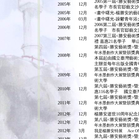
2005第一屆<勝安藝術
2005年
12月
名學子 市長官邸藝文
2005年
12月
<畫中曙光-楊勝安的藝
2006年
03月
<畫中曙光-躁鬱青年
2006第二屆<勝安藝術
2006年
12月
名學子 市長官邸藝文
2007第三屆<勝安藝術
2007年
12月
禮 嘉惠21名學子 華
第四屆<勝安藝術獎>暨第
年水墨創作大展暨
頒獎典
2008年
12月
本屆起由國立臺灣藝術
主辦並每年出版全國青
第五屆<勝安藝術獎>暨第
2009年
12月
年水墨創作大展暨
頒獎典
術大學
第六屆<勝安藝術獎>暨
2010年
12月
惠116名學子 國立臺
第七屆<勝安藝術獎>暨第
2011年
12月
年水墨創作大展暨
頒獎典
術大學
2012年
12月
楊勝安逝世10周年紀念
第八屆<勝安藝術獎>暨第
2012年
12月
年水墨創作大展暨
頒獎
2012年
3月
我是楊勝安特展 Ace 
第九屆<勝安藝術獎>暨第