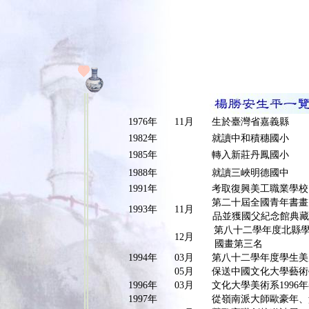
1976
年
11
月
生於臺灣省嘉義縣
1982
年
就讀中和積穗國小
1985
年
轉入新莊丹鳳國小
1988
年
就讀三峽明德國中
1991
年
考取復興美工職業學校
第二十屆全國青年書畫
1993
年
11
月
品並獲國父紀念館典
第八十二學年度北縣
12
月
國畫第三名
1994
年
0
3
月
第八十二學年度學生美
05
月
保送中國文化大學藝術
1996
年
03
月
文化大學美術系
1996
年
1997
年
從嶺南派大師歐豪年、