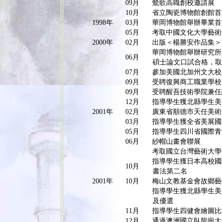
09
月
鶯歌高職創校邀請展
10
月
省立陶瓷博物館創館首
1998
年
03
月
華岡博物館舉辦畢業首
05
月
考取中國文化大學藝術
2000
年
02
月
出版＜楊勝安作品集＞
華岡博物館舉辦研究所
06
月
碩士論文口試合格，取
07
月
參加美國北加州文大校
09
月
受聘復興商工職業學校
09
月
受聘醒吾技術學院兼任
12
月
指導學生獲北縣學生美
2001
年
02
月
廣東省順德市天任美術
03
月
指導學生獲全省美展國
05
月
指導學生四川省國際青
06
月
紗帽山畫會聯展
考取國立台灣藝術大學
指導學生獲日本高校國
10
月
書法第二名
2001
年
10
月
梅山文教基金會故鄉藝
指導學生獲北縣學生美
及優選
11
月
指導學生四健會繪圖比
12
月
通過澳洲國立臥龍崗大