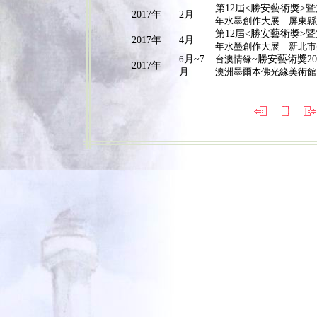
第12屆<勝安藝術獎>暨第
2017年
2月
年水墨創作大展 屏東縣
第12
屆<勝安藝術獎>暨第
2017年
4月
年水墨創作大展 新北市
6
月~7
台澳
情緣
~勝安藝術獎20
2017年
月
澳洲墨爾本佛光緣美術館 FGY Gal